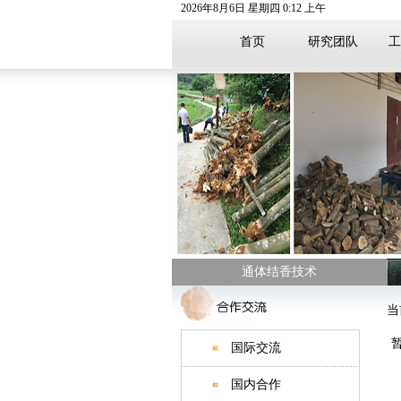
2026
年
8
月
6
日
星期四
0
:
12
上午
首页
研究团队
工
通体结香技术
当
国际交流
国内合作